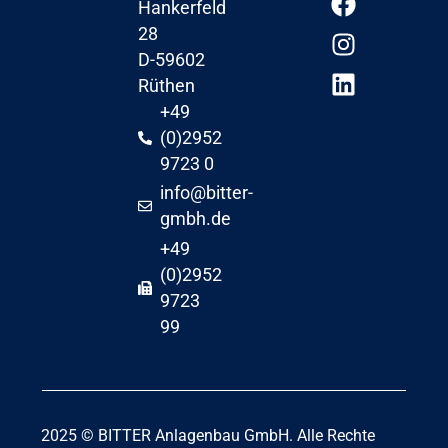
Hankerfeld
28
D-59602
Rüthen
+49
(0)2952
9723 0
info@bitter-
gmbh.de
+49
(0)2952
9723
99
2025 © BITTER Anlagenbau GmbH. Alle Rechte